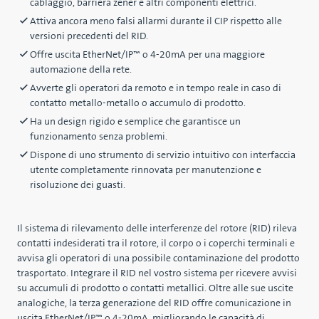
cablaggio, barriera zener e altri componenti elettrici.
Attiva ancora meno falsi allarmi durante il CIP rispetto alle
versioni precedenti del RID.
Offre uscita EtherNet/IP™ o 4-20mA per una maggiore
automazione della rete.
Avverte gli operatori da remoto e in tempo reale in caso di
contatto metallo-metallo o accumulo di prodotto.
Ha un design rigido e semplice che garantisce un
funzionamento senza problemi.
Dispone di uno strumento di servizio intuitivo con interfaccia
utente completamente rinnovata per manutenzione e
risoluzione dei guasti.
Il sistema di rilevamento delle interferenze del rotore (RID) rileva
contatti indesiderati tra il rotore, il corpo o i coperchi terminali e
avvisa gli operatori di una possibile contaminazione del prodotto
trasportato. Integrare il RID nel vostro sistema per ricevere avvisi
su accumuli di prodotto o contatti metallici. Oltre alle sue uscite
analogiche, la terza generazione del RID offre comunicazione in
uscita EtherNet/IP™ o 4-20mA, migliorando le capacità di