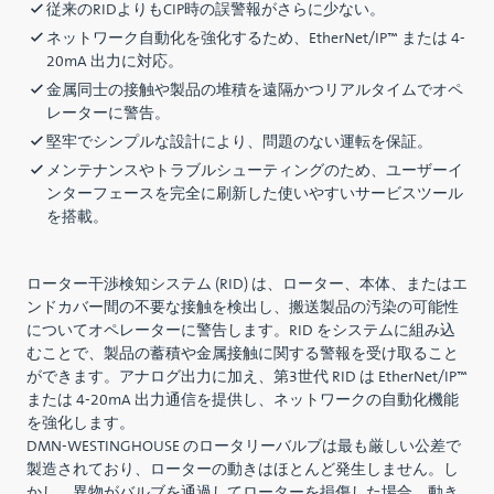
従来のRIDよりもCIP時の誤警報がさらに少ない。
ネットワーク自動化を強化するため、EtherNet/IP™ または 4-
20mA 出力に対応。
金属同士の接触や製品の堆積を遠隔かつリアルタイムでオペ
レーターに警告。
堅牢でシンプルな設計により、問題のない運転を保証。
メンテナンスやトラブルシューティングのため、ユーザーイ
ンターフェースを完全に刷新した使いやすいサービスツール
を搭載。
ローター干渉検知システム (RID) は、ローター、本体、またはエ
ンドカバー間の不要な接触を検出し、搬送製品の汚染の可能性
についてオペレーターに警告します。RID をシステムに組み込
むことで、製品の蓄積や金属接触に関する警報を受け取ること
ができます。アナログ出力に加え、第3世代 RID は EtherNet/IP™
または 4-20mA 出力通信を提供し、ネットワークの自動化機能
を強化します。
DMN-WESTINGHOUSE のロータリーバルブは最も厳しい公差で
製造されており、ローターの動きはほとんど発生しません。し
かし、異物がバルブを通過してローターを損傷した場合、動き