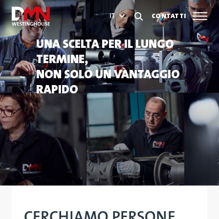
CONTATTI
IT
UNA SCELTA PER IL LUNGO
TERMINE,
NON SOLO UN VANTAGGIO
RAPIDO
CERCHIAMO PERSONE