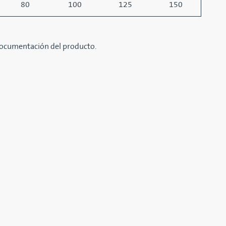
80
100
125
150
documentación del producto.
LACIONADOS
 DESVIADORA DE TUBO
VÁLVULA DESVIADORA D
 VÍAS
PTD
viadora compacta para polvos
Especialmente diseñada para t