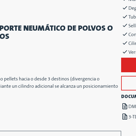
Deg
Tub
Sel
PORTE NEUMÁTICO DE POLVOS O
NOS
Con
Cil
Ver
pellets hacia o desde 3 destinos (divergencia o
ante un cilindro adicional se alcanza un posicionamiento
DOCU
DMN
3-T