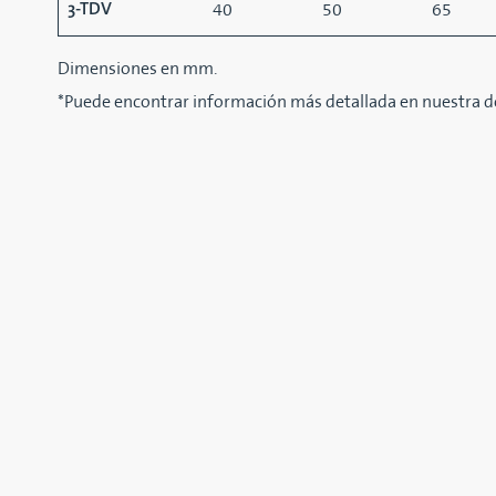
40
50
65
3-TDV
Dimensiones en mm.
*Puede encontrar información más detallada en nuestra 
PRODUCTOS RE
VÁLVULA DESVIADORA GPD
VÁLVULA
TDV DE 2
Válvula desviadora de gravedad
Válvula des
desmontable de dos vías ideal para