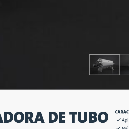
ADORA DE TUBO
CARAC
Apl
Múl