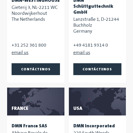
DMN-WESTINGHOUSE
DMN
Schüttguttechnik
Gieterij 3, NL-2211 WC
GmbH
Noordwijkerhout
The Netherlands
Lanzstraße 1, D-21244
Buchholz
Germany
+31 252 361 800
+49 4181 9314 0
CONTÁCTENOS
CONTÁCTENOS
FRANCE
USA
DMN France SAS
DMN Incorporated