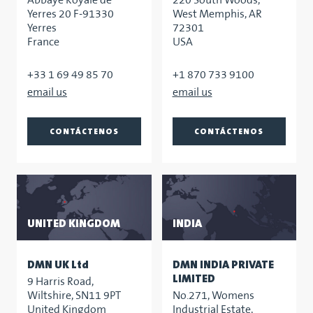
Abbaye Royale de
220 South Woods,
Yerres 20 F-91330
West Memphis, AR
Yerres
72301
France
USA
+33 1 69 49 85 70
+1 870 733 9100
CONTÁCTENOS
CONTÁCTENOS
UNITED KINGDOM
INDIA
DMN UK Ltd
DMN INDIA PRIVATE
LIMITED
9 Harris Road,
Wiltshire, SN11 9PT
No.271, Womens
United Kingdom
Industrial Estate,