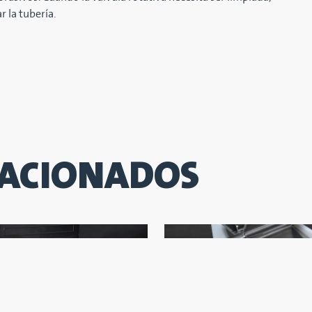
 la tubería.
LACIONADOS
ERRAMIENTAS PARA
SOPORTE PARA MZC-I Y M
NTOS
Ayuda de limpieza para realiza
erramientas le permite
mantenimiento seguro y fácil.
 adecuadamente los