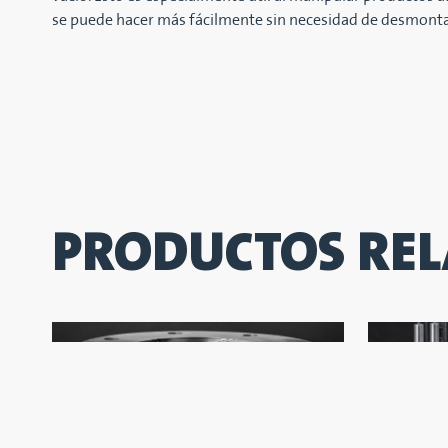
se puede hacer más fácilmente sin necesidad de desmontar
PRODUCTOS RE
RESTRICTOR DE ENTRADA
KIT DE H
RODAMIE
Minimice el riesgo de atascamiento y
El kit de h
material cortado instalando el restrictor
reemplazar