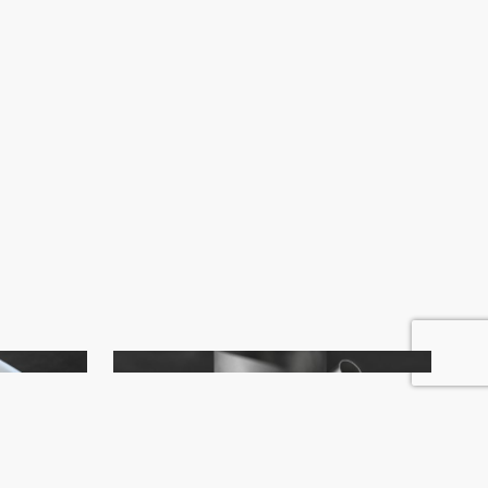
ZC-II
CAJA DE VENTILACION
r un
Mejore la eficiencia de llenado eliminando
el aire presurizado atrapado en el bolsillo