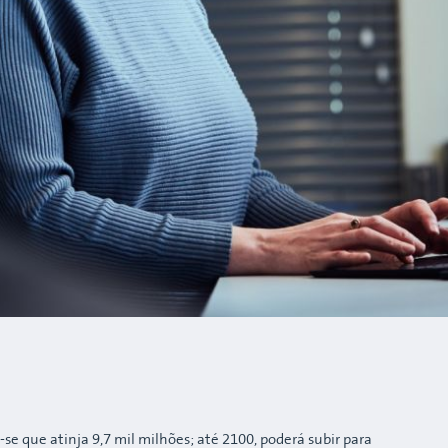
se que atinja 9,7 mil milhões; até 2100, poderá subir para