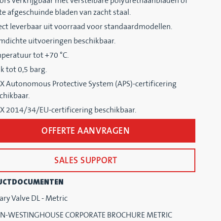
ors verkrijgbaar met verstelbare polyurethaanbladen of
te afgeschuinde bladen van zacht staal.
ect leverbaar uit voorraad voor standaardmodellen.
mdichte uitvoeringen beschikbaar.
peratuur tot +70 °C.
k tot 0,5 barg.
X Autonomous Protective System (APS)-certificering
chikbaar.
X 2014/34/EU-certificering beschikbaar.
OFFERTE AANVRAGEN
SALES SUPPORT
UCTDOCUMENTEN
ary Valve DL - Metric
N-WESTINGHOUSE CORPORATE BROCHURE METRIC