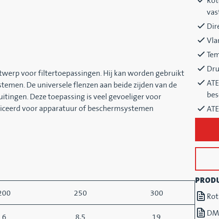
Rot
vas
Dir
Vla
Tem
Dru
ntwerp voor filtertoepassingen. Hij kan worden gebruikt
ATE
stemen. De universele flenzen aan beide zijden van de
bes
uitingen. Deze toepassing is veel gevoeliger voor
ificeerd voor apparatuur of beschermsystemen
ATE
PROD
200
250
300
Rot
DM
6
8,5
19