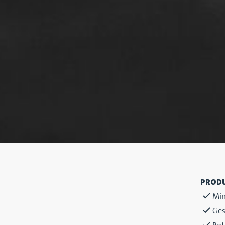
PROD
Min
Ges