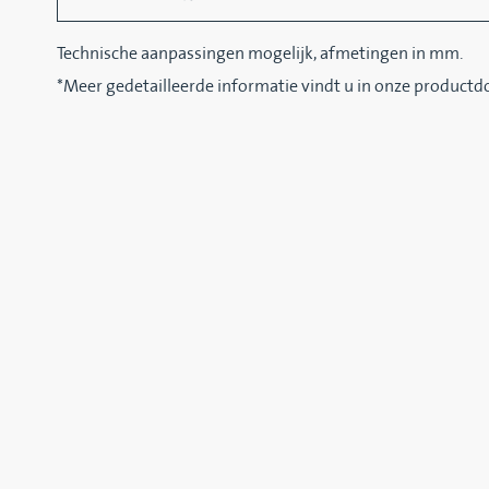
Technische aanpassingen mogelijk, afmetingen in mm.
*Meer gedetailleerde informatie vindt u in onze product
GERELATEERDE 
NR347
USAL
Exacte pasvorm voor het vervangen van
All-round d
uw Niro doseersluis
flenzen