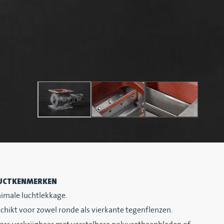
UCTKENMERKEN
imale luchtlekkage.
chikt voor zowel ronde als vierkante tegenflenzen.