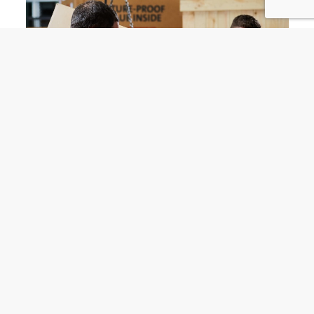
WERELDWIJDE DEKKING
Onze toewijding gaat verder dan technische excellentie; wij
versterken uw bedrijf met uitgebreide operationele training en