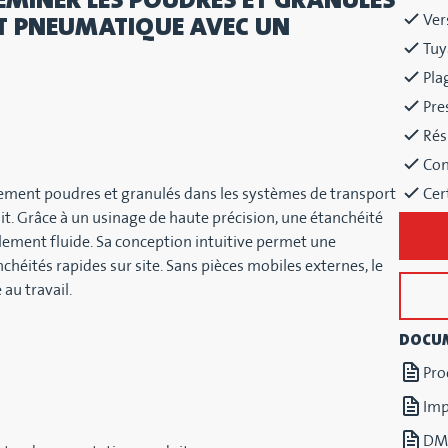
Ver
RT PNEUMATIQUE AVEC UN
Tuy
Pla
Pre
Rés
Con
acement poudres et granulés dans les systèmes de transport
Cer
. Grâce à un usinage de haute précision, une étanchéité
ulement fluide. Sa conception intuitive permet une
éités rapides sur site. Sans pièces mobiles externes, le
au travail.
DOCU
Pro
Imp
DMN