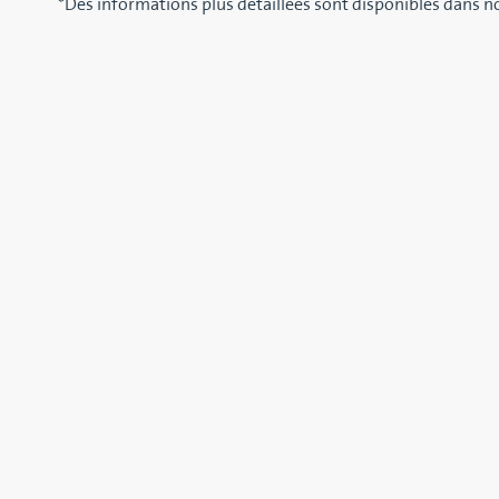
*Des informations plus détaillées sont disponibles dans 
PRODUITS CON
AIGUILLAGE À TUBES 2-TDV
AIGUILLA
MONOTUB
Aiguillage de dérivation pneumatique de
Aiguillage 
poudres et granulés entre deux lignes
diamètres