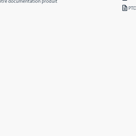
notre documentation produit
PTD
NEXES
GE À BOISSEAU
AIGUILLAGE À TUBES 3-T
E SPTDS
Aiguillage conçu pour orienter
à boisseau destiné aux petits
granulés en transport pneumat
trois lignes