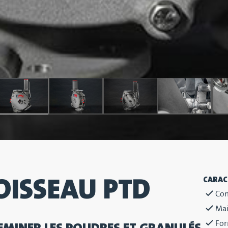
OISSEAU PTD
CARAC
Con
Mai
Fo
MINER LES POUDRES ET GRANULÉS