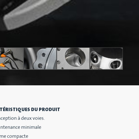
TÉRISTIQUES DU PRODUIT
ception à deux voies.
ntenance minimale
rme compacte