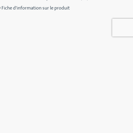
 Fiche d'information sur le produit
DV
AIGUILLAGE À CLAPET FDV
 poudres et
Un aiguillage compact et simple offrant
ique entre
une étanchéité optimale